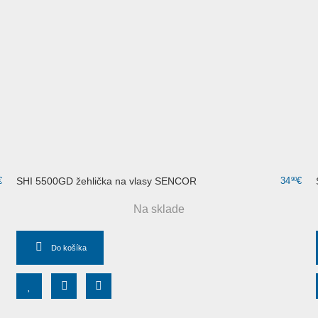
€
SHI 5500GD žehlička na vlasy SENCOR
34
€
90
Na sklade
Do košíka