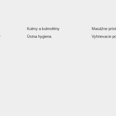
Kulmy a kulmofény
Masážne príst
y
Ústna hygiena
Vyhrievacie p