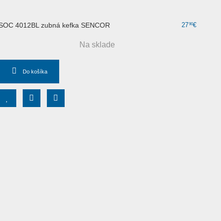
SOC 4012BL zubná kefka SENCOR
27
€
90
Na sklade
Do košíka