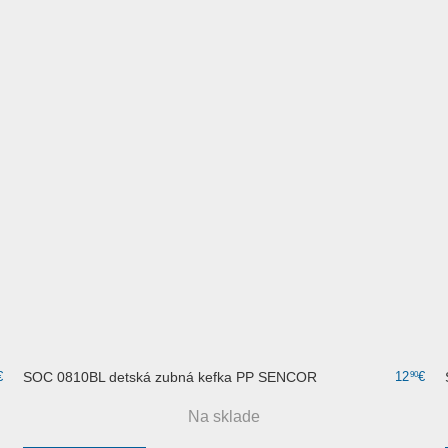
€
SOC 0810BL detská zubná kefka PP SENCOR
12
€
90
Na sklade