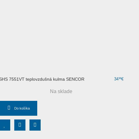
SHS 7551VT teplovzdušná kulma SENCOR
34
€
90
Na sklade
Do košíka