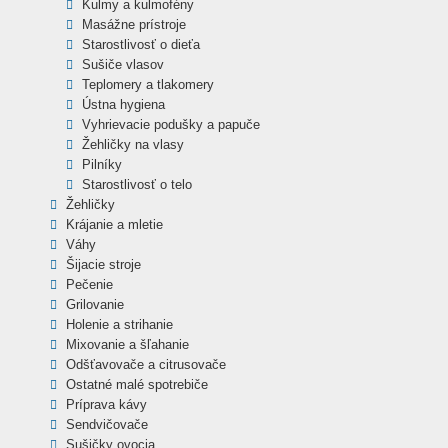
Kulmy a kulmofény
Masážne prístroje
Starostlivosť o dieťa
Sušiče vlasov
Teplomery a tlakomery
Ústna hygiena
Vyhrievacie podušky a papuče
Žehličky na vlasy
Pilníky
Starostlivosť o telo
Žehličky
Krájanie a mletie
Váhy
Šijacie stroje
Pečenie
Grilovanie
Holenie a strihanie
Mixovanie a šľahanie
Odšťavovače a citrusovače
Ostatné malé spotrebiče
Príprava kávy
Sendvičovače
Sušičky ovocia