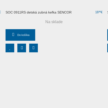
€
SOC 0911RS detská zubná kefka SENCOR
18
€
90
Na sklade
Do košíka