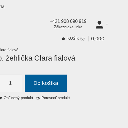
CIA
+421 908 090 919
Zákaznícka linka
0
,
00
€
KOŠÍK
0
ara fialová
 žehlička Clara fialová
Do košíka
Obľúbený produkt
Porovnať produkt