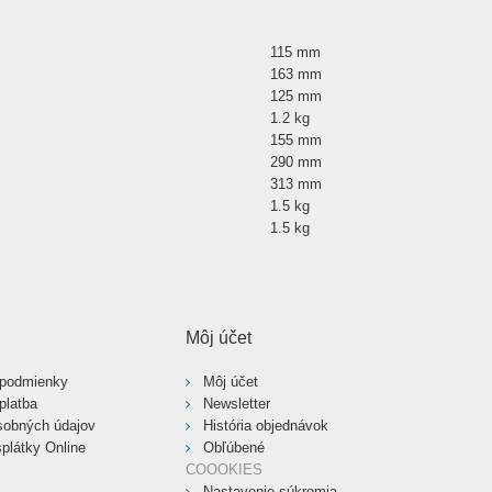
115 mm
163 mm
125 mm
1.2 kg
155 mm
290 mm
313 mm
1.5 kg
1.5 kg
Môj účet
podmienky
Môj účet
platba
Newsletter
sobných údajov
História objednávok
plátky Online
Obľúbené
COOOKIES
Nastavenie súkromia