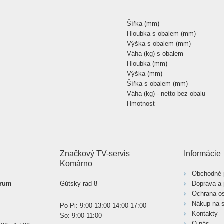
Šířka (mm)
Hloubka s obalem (mm)
Výška s obalem (mm)
Váha (kg) s obalem
Hloubka (mm)
Výška (mm)
Šířka s obalem (mm)
Váha (kg) - netto bez obalu
Hmotnost
Značkový TV-servis
Informácie
Komárno
Obchodné 
trum
Gútsky rad 8
Doprava a 
Ochrana o
Nákup na s
Po-Pi: 9:00-13:00 14:00-17:00
Kontakty
So: 9:00-11:00
O nás