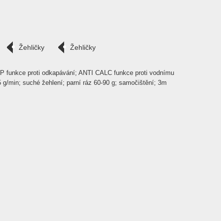
Žehličky
Žehličky
RIP funkce proti odkapávání; ANTI CALC funkce proti vodnímu
 g/min; suché žehlení; parní ráz 60-90 g; samočištění; 3m