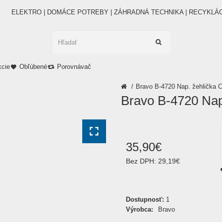
ELEKTRO | DOMÁCE POTREBY | ZÁHRADNÁ TECHNIKA | RECYKLÁ
kcie
Obľúbené
Porovnávač
Bravo B-4720 Nap. žehlička Cl
Bravo B-4720 Nap.
35
,
90
€
Bez DPH:
29,19€
Dostupnosť:
1
Výrobca:
Bravo