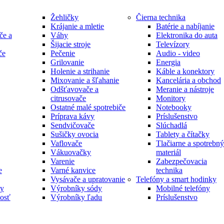
Žehličky
Čierna technika
Krájanie a mletie
Batérie a nabíjanie
če a
Váhy
Elektronika do auta
Šijacie stroje
Televízory
če
Pečenie
Audio - video
Grilovanie
Energia
Holenie a strihanie
Káble a konektory
Mixovanie a šľahanie
Kancelária a obchod
Odšťavovače a
Meranie a nástroje
citrusovače
Monitory
Ostatné malé spotrebiče
Notebooky
Príprava kávy
Príslušenstvo
Sendvičovače
Slúchadlá
Sušičky ovocia
Tablety a čítačky
Vaflovače
Tlačiarne a spotrebný
Vákuovačky
materiál
Varenie
Zabezpečovacia
e
Varné kanvice
technika
Vysávače a upratovanie
Telefóny a smart hodinky
ty
Výrobníky sódy
Mobilné telefóny
vosť
Výrobníky ľadu
Príslušenstvo