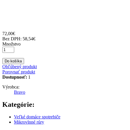
72
,
00
€
Bez DPH:
58,54€
Množstvo
Do košíka
Obľúbený produkt
Porovnať produkt
Dostupnosť:
1
Výrobca:
Bravo
Kategórie:
Veľké domáce spotrebiče
Mikrovlnné rúry