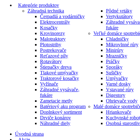
Kategórie produktov
Záhradná technika
Pôdné vrtáky
Čerpadlá a vodárničky
Vertykutátory
Elektrocentrály
Záhradné vysáva
Kosačky
fukáre
Krovinorezy
Veľké domáce spotrebi
Malotraktory
Chladničky
Plotostrihy
Mikrovlnné rúry
Postrekovače
Minirúry
Reťazové píly
Mrazničky
Rotavátory
Práčky
Štiepačky dreva
Sporáky
Tlakové umývačky
Sušičky
Traktorové kosačky
Umývačky
Vyžínače
Varné dosky
Záhradné vysávače,
Vstavané rúry
fukáre
Digestory
Zametacie metly
Ohrievače vody
Batériový aku program
Malé domáce spotrebič
Doplnkový sortiment
Hriankovače
Drviče konárov
Kuchynské robo
Náhradné diely
Osobná starostli
Úvodná strana
Akcie