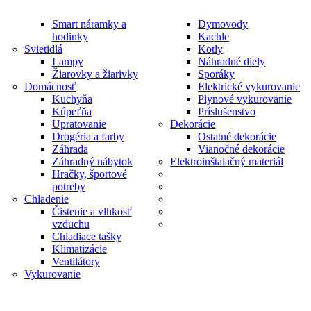
Smart náramky a
Dymovody
hodinky
Kachle
Svietidlá
Kotly
Lampy
Náhradné diely
Žiarovky a žiarivky
Sporáky
Domácnosť
Elektrické vykurovanie
Kuchyňa
Plynové vykurovanie
Kúpeľňa
Príslušenstvo
Upratovanie
Dekorácie
Drogéria a farby
Ostatné dekorácie
Záhrada
Vianočné dekorácie
Záhradný nábytok
Elektroinštalačný materiál
Hračky, športové
potreby
Chladenie
Čistenie a vlhkosť
vzduchu
Chladiace tašky
Klimatizácie
Ventilátory
Vykurovanie