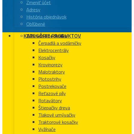
Zmeniť účet
Adresy
História objednávok
Obľúbené
KATEGÓRIE PRODUKTOV
Záhradná technika
Čerpadlá a vodárničky
Elektrocentrály
Kosačky
Krovinorezy
Malotraktory
Plotostrihy
Postrekovače
Reťazové píly
Rotavátory
Štiepačky dreva
Tlakové umývačky
Traktorové kosačky
Vyžínače