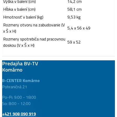
Výška v balení (cm)
14,2 cm
Hĺbka v balení (cm)
58,1 cm
Hmotnosť v balení (kg)
9,53 kg
Rozmery otvoru na zabudovanie (V
5,4 x 56 x 49
x Š x H)
Rozmery spotrebiča nad pracovnou
59 x 52
doskou (V x Š x H)
Predajňa BV-TV
Komárno
B-CENTER Komárno
Pohraničná 21
Po-Pi: 9:00 - 18:00
So: 8:00 - 12:00
+421 908 090 919