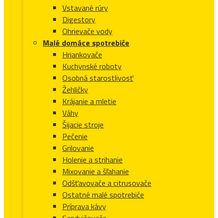
Vstavané rúry
Digestory
Ohrievače vody
Malé domáce spotrebiče
Hriankovače
Kuchynské roboty
Osobná starostlivosť
Žehličky
Krájanie a mletie
Váhy
Šijacie stroje
Pečenie
Grilovanie
Holenie a strihanie
Mixovanie a šľahanie
Odšťavovače a citrusovače
Ostatné malé spotrebiče
Príprava kávy
Sendvičovače