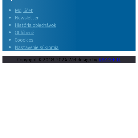
Môj účet
Newsletter
História objednávok
Obľúbené
Coookies
Nastavenie súkromia
Copyright © 2018-2024 Webdesign by
KAYZEE IT