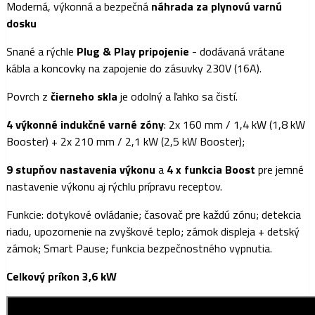
Moderná, výkonná a bezpečná
náhrada za plynovú varnú
dosku
Snané a rýchle
Plug & Play pripojenie
- dodávaná vrátane
kábla a koncovky na zapojenie do zásuvky 230V (16A).
Povrch z
čierneho skla
je odolný a ľahko sa čistí.
4 výkonné indukčné varné zóny
: 2x 160 mm / 1,4 kW (1,8 kW
Booster) + 2x 210 mm / 2,1 kW (2,5 kW Booster);
9 stupňov nastavenia výkonu
a
4 x funkcia Boost
pre jemné
nastavenie výkonu aj rýchlu prípravu receptov.
Funkcie: dotykové ovládanie; časovač pre každú zónu; detekcia
riadu, upozornenie na zvyškové teplo; zámok displeja + detský
zámok; Smart Pause; funkcia bezpečnostného vypnutia.
Celkový príkon 3,6 kW