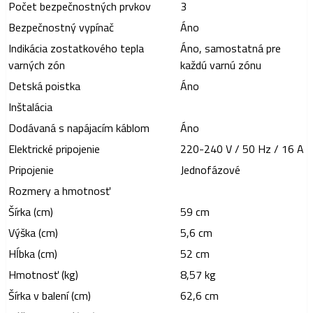
Počet bezpečnostných prvkov
3
Bezpečnostný vypínač
Áno
Indikácia zostatkového tepla
Áno, samostatná pre
varných zón
každú varnú zónu
Detská poistka
Áno
Inštalácia
Dodávaná s napájacím káblom
Áno
Elektrické pripojenie
220-240 V / 50 Hz / 16 A
Pripojenie
Jednofázové
Rozmery a hmotnosť
Šírka (cm)
59 cm
Výška (cm)
5,6 cm
Hĺbka (cm)
52 cm
Hmotnosť (kg)
8,57 kg
Šírka v balení (cm)
62,6 cm