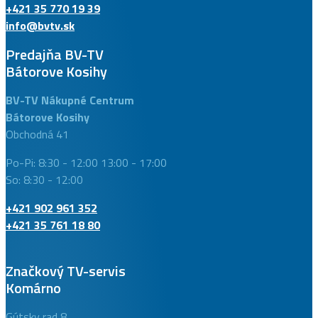
+421 35 770 19 39
info@bvtv.sk
Predajňa BV-TV
Bátorove Kosihy
BV-TV Nákupné Centrum
Bátorove Kosihy
Obchodná 41
Po-Pi: 8:30 - 12:00 13:00 - 17:00
So: 8:30 - 12:00
+421 902 961 352
+421 35 761 18 80
Značkový TV-servis
Komárno
Gútsky rad 8