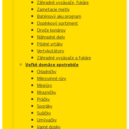
Záhradné vysávače, fukáre
Zametacie metly
Batériový aku program
Doplnkový sortiment
Drviče konárov
Náhradné diely
Pôdné vrtáky
Vertykutátory
Záhradné vysávače a fukáre
Veľké domáce spotrebiče
Chladničky
Mikrovlnné rúry
Minirúry
Mrazničky
Práčky
Sporáky
Sušičky
Umývačky
Varné dosky