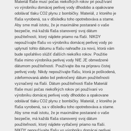
Materiál fľaše musí počas niekoľkých rokov pri používaní
vo výrobníku domácej perlivej vody dlhodobo a opakovane
odolávať tlaku CO2 plynu z bombičky. Materiál, z ktorého je
fľaša vyrobená, sa v dôsledku toho opotrebováva a starne.
Aby sme mali istotu, že je maximálne postarané o vaše
bezpečie, má každá fľaša stanovený svoj dátum
použiteľnosti, ktorý nájdete priamo na fľaši. NIKDY
nepoužívajte fľašu vo výrobníku domácej perlivej vody po
uplynutí tohto dátumu a fľašu nahraďte za novú, ktorá vám
bude spoľahlivo slúžiť ďalších niekoľko rokov. Použitie
fľaše mimo výrobníka perlivej vody NIE JE obmedzené
dátumom použiteľnosti. Používajte iba na prípravu čistej
perlivej vody. Nikdy nepoužívajte fľašu, ktorá je poškodená,
zdeformovaná alebo bol prekročený dátum použiteľnosti
vyznačený na fľaši. Dátum použiteľnosti fľaše Materiál
fľaše musí počas niekoľkých rokov pri používaní vo
výrobníku domácej perlivej vody dlhodobo a opakovane
odolávať tlaku CO2 plynu z bombičky. Materiál, z ktorého je
fľaša vyrobená, sa v dôsledku toho opotrebováva a starne.
Aby sme mali istotu, že je maximálne postarané o vaše
bezpečie, má každá fľaša stanovený svoj dátum
použiteľnosti, ktorý nájdete vytlačený priamo na fľaši.
NIKDY nepoužívajte fľašu vo výrobníku domácej perlivej