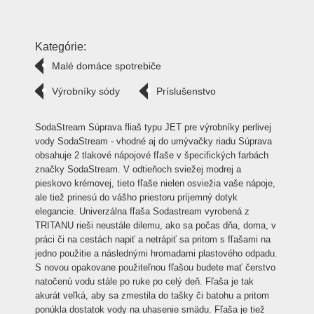
Kategórie:
Malé domáce spotrebiče
Výrobníky sódy
Príslušenstvo
SodaStream Súprava fliaš typu JET pre výrobníky perlivej
vody SodaStream - vhodné aj do umývačky riadu Súprava
obsahuje 2 tlakové nápojové fľaše v špecifických farbách
značky SodaStream. V odtieňoch sviežej modrej a
pieskovo krémovej, tieto fľaše nielen osviežia vaše nápoje,
ale tiež prinesú do vášho priestoru príjemný dotyk
elegancie. Univerzálna fľaša Sodastream vyrobená z
TRITANU rieši neustále dilemu, ako sa počas dňa, doma, v
práci či na cestách napiť a netrápiť sa pritom s fľašami na
jedno použitie a následnými hromadami plastového odpadu.
S novou opakovane použiteľnou fľašou budete mať čerstvo
natočenú vodu stále po ruke po celý deň. Fľaša je tak
akurát veľká, aby sa zmestila do tašky či batohu a pritom
ponúkla dostatok vody na uhasenie smädu. Fľaša je tiež