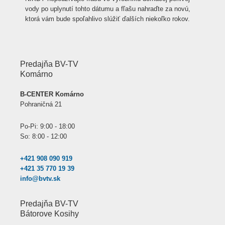
vody po uplynutí tohto dátumu a fľašu nahraďte za novú,
ktorá vám bude spoľahlivo slúžiť ďalších niekoľko rokov.
Predajňa BV-TV
Komárno
B-CENTER Komárno
Pohraničná 21
Po-Pi: 9:00 - 18:00
So: 8:00 - 12:00
+421 908 090 919
+421 35 770 19 39
info@bvtv.sk
Predajňa BV-TV
Bátorove Kosihy