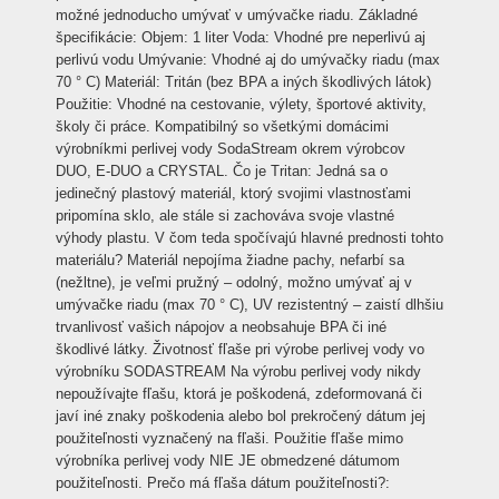
možné jednoducho umývať v umývačke riadu. Základné
špecifikácie: Objem: 1 liter Voda: Vhodné pre neperlivú aj
perlivú vodu Umývanie: Vhodné aj do umývačky riadu (max
70 ° C) Materiál: Tritán (bez BPA a iných škodlivých látok)
Použitie: Vhodné na cestovanie, výlety, športové aktivity,
školy či práce. Kompatibilný so všetkými domácimi
výrobníkmi perlivej vody SodaStream okrem výrobcov
DUO, E-DUO a CRYSTAL. Čo je Tritan: Jedná sa o
jedinečný plastový materiál, ktorý svojimi vlastnosťami
pripomína sklo, ale stále si zachováva svoje vlastné
výhody plastu. V čom teda spočívajú hlavné prednosti tohto
materiálu? Materiál nepojíma žiadne pachy, nefarbí sa
(nežltne), je veľmi pružný – odolný, možno umývať aj v
umývačke riadu (max 70 ° C), UV rezistentný – zaistí dlhšiu
trvanlivosť vašich nápojov a neobsahuje BPA či iné
škodlivé látky. Životnosť fľaše pri výrobe perlivej vody vo
výrobníku SODASTREAM Na výrobu perlivej vody nikdy
nepoužívajte fľašu, ktorá je poškodená, zdeformovaná či
javí iné znaky poškodenia alebo bol prekročený dátum jej
použiteľnosti vyznačený na fľaši. Použitie fľaše mimo
výrobníka perlivej vody NIE JE obmedzené dátumom
použiteľnosti. Prečo má fľaša dátum použiteľnosti?: