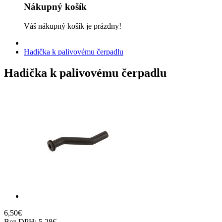
Nákupný košík
Váš nákupný košík je prázdny!
Hadička k palivovému čerpadlu
Hadička k palivovému čerpadlu
6
,
50
€
Bez DPH:
5,28€