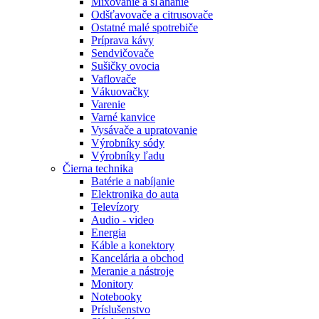
Mixovanie a šľahanie
Odšťavovače a citrusovače
Ostatné malé spotrebiče
Príprava kávy
Sendvičovače
Sušičky ovocia
Vaflovače
Vákuovačky
Varenie
Varné kanvice
Vysávače a upratovanie
Výrobníky sódy
Výrobníky ľadu
Čierna technika
Batérie a nabíjanie
Elektronika do auta
Televízory
Audio - video
Energia
Káble a konektory
Kancelária a obchod
Meranie a nástroje
Monitory
Notebooky
Príslušenstvo