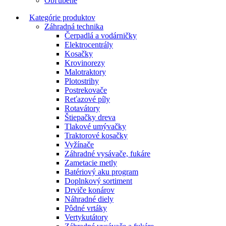
Obľúbené
Kategórie produktov
Záhradná technika
Čerpadlá a vodárničky
Elektrocentrály
Kosačky
Krovinorezy
Malotraktory
Plotostrihy
Postrekovače
Reťazové píly
Rotavátory
Štiepačky dreva
Tlakové umývačky
Traktorové kosačky
Vyžínače
Záhradné vysávače, fukáre
Zametacie metly
Batériový aku program
Doplnkový sortiment
Drviče konárov
Náhradné diely
Pôdné vrtáky
Vertykutátory