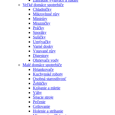
Záhradné vysávače a fukáre
Veľké domáce spotrebiče
Chladničky
Mikrovlnné rúry
Minirúry
Mrazničky
Práčky
Sporáky
Sušičky
Umývačky
Varné dosky
Vstavané rúry
Digestory
Ohrievače vody
Malé domáce spotrebiče
Hriankovače
Kuchynské roboty
Osobná starostlivosť
Žehličky
Krájanie a mletie
Váhy
Šijacie stroje
Pečenie
Grilovanie
Holenie a strihanie