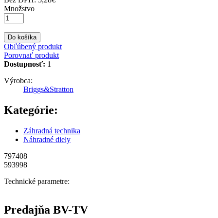
Množstvo
Do košíka
Obľúbený produkt
Porovnať produkt
Dostupnosť:
1
Výrobca:
Briggs&Stratton
Kategórie:
Záhradná technika
Náhradné diely
797408
593998
Technické parametre:
Predajňa BV-TV