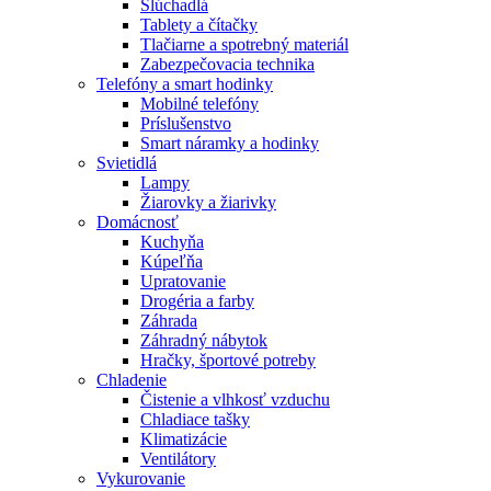
Slúchadlá
Tablety a čítačky
Tlačiarne a spotrebný materiál
Zabezpečovacia technika
Telefóny a smart hodinky
Mobilné telefóny
Príslušenstvo
Smart náramky a hodinky
Svietidlá
Lampy
Žiarovky a žiarivky
Domácnosť
Kuchyňa
Kúpeľňa
Upratovanie
Drogéria a farby
Záhrada
Záhradný nábytok
Hračky, športové potreby
Chladenie
Čistenie a vlhkosť vzduchu
Chladiace tašky
Klimatizácie
Ventilátory
Vykurovanie