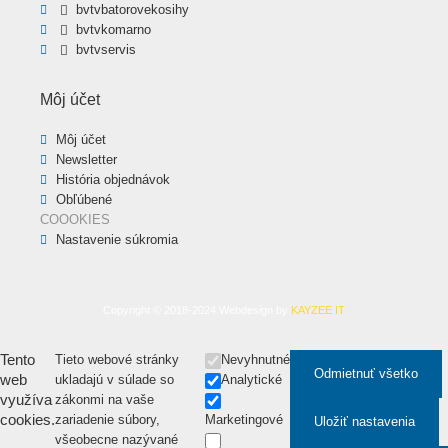
bvtvbatorovekosihy
bvtvkomarno
bvtvservis
Môj účet
Môj účet
Newsletter
História objednávok
Obľúbené
COOOKIES
Nastavenie súkromia
Copyright © 2018-2024 Webdesign by
KAYZEE IT
Tento
Tieto webové stránky
Nevyhnutné
Odmietnuť všetko
web
ukladajú v súlade so
Analytické
využíva
zákonmi na vaše
cookies.
zariadenie súbory,
Marketingové
Uložiť nastavenia
všeobecne nazývané