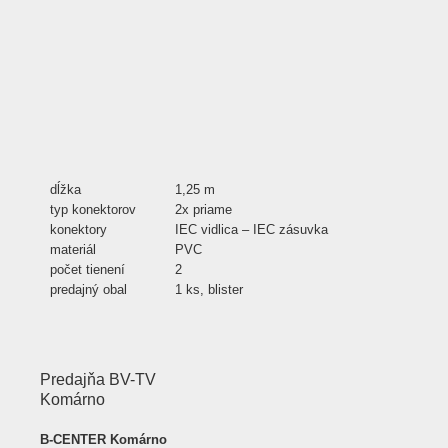
dĺžka
1,25 m
typ konektorov
2x priame
konektory
IEC vidlica – IEC zásuvka
materiál
PVC
počet tienení
2
predajný obal
1 ks, blister
Predajňa BV-TV
Komárno
B-CENTER Komárno