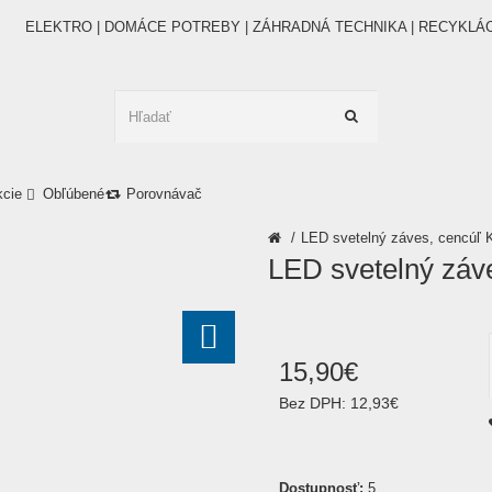
ELEKTRO | DOMÁCE POTREBY | ZÁHRADNÁ TECHNIKA | RECYKLÁ
kcie
Obľúbené
Porovnávač
LED svetelný záves, cencú
LED svetelný zá
15
,
90
€
Bez DPH:
12,93€
Dostupnosť:
5