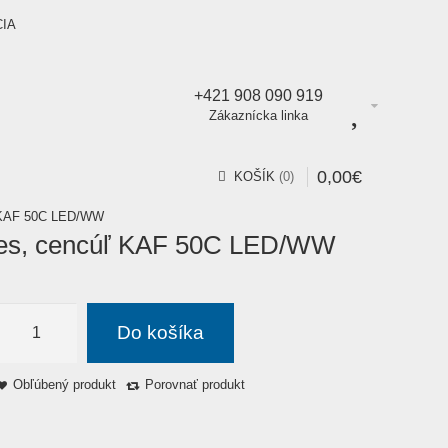
CIA
+421 908 090 919
Zákaznícka linka
0
,
00
€
KOŠÍK
0
ľ KAF 50C LED/WW
ves, cencúľ KAF 50C LED/WW
Do košíka
Obľúbený produkt
Porovnať produkt