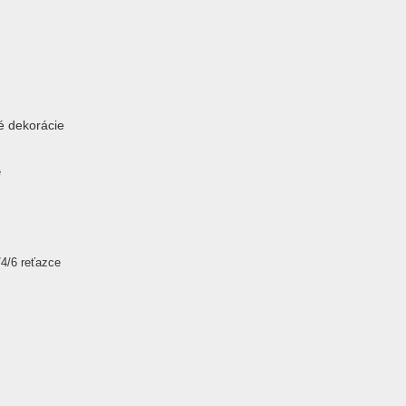
é dekorácie
e
/4/6 reťazce