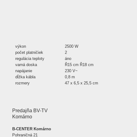
výkon
2500 W
počet platničiek
2
regulácia teploty
áno
varná doska
Ř15 cm Ř18 cm
napájanie
230 V~
dĺžka kábla
0,8 m
rozmery
47 x 6,5 x 25,5 cm
Predajňa BV-TV
Komárno
B-CENTER Komárno
Pohraničná 21