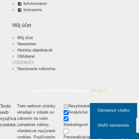
bvtvkomarno
bvtvservis
Môj účet
Môj účet
Newsletter
História objednávok
Obľúbené
COOOKIES
Nastavenie súkromia
Copyright © 2018-2024 Webdesign by
KAYZEE IT
Tento
Tieto webové stránky
Nevyhnutné
Odmietnuť všetko
web
ukladajú v súlade so
Analytické
využíva
zákonmi na vaše
cookies.
zariadenie súbory,
Marketingové
Uložiť nastavenia
všeobecne nazývané
cookies. Používaním
Personalizácia