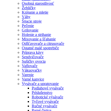
Osobná starostlivosť
Žehličky
Krájanie a mletie
Váhy
Šijacie stroje
Pečenie
Grilovanie
Holenie a strihanie
Mixovanie a šľahanie
Odšťavovače a citrusovače
Ostatné malé spotrebiče
Príprava kávy
Sendvičovače
Sušičky ovocia
Vaflovače
Vákuovačky
Varenie
Varné kanvice
Vysávače a upratovanie
Podlahové vysávače
Príslušenstvo
Robotické výsávače
Tyčové vysávače
Ručné vysávače
Parné čistice