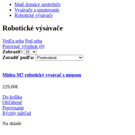
Malé domáce spotrebiče
Vysávače a upratovanie
Robotické výsávače
Robotické výsávače
Vedľa seba
Pod seba
Porovnať výrobok (0)
Zobraziť:
Zoradiť podľa:
Midea M7 robotický vysávač s mopom
229
,
00
€
Do košíka
Obľúbené
Porovnanie
Rýchly náhľad
Na sklade