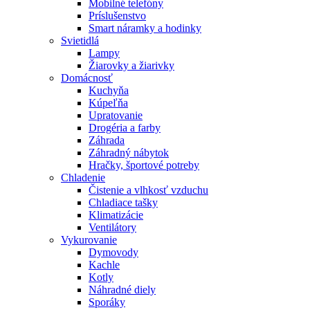
Mobilné telefóny
Príslušenstvo
Smart náramky a hodinky
Svietidlá
Lampy
Žiarovky a žiarivky
Domácnosť
Kuchyňa
Kúpeľňa
Upratovanie
Drogéria a farby
Záhrada
Záhradný nábytok
Hračky, športové potreby
Chladenie
Čistenie a vlhkosť vzduchu
Chladiace tašky
Klimatizácie
Ventilátory
Vykurovanie
Dymovody
Kachle
Kotly
Náhradné diely
Sporáky