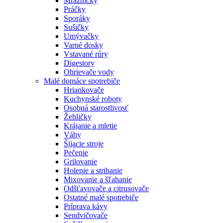
Mrazničky
Práčky
Sporáky
Sušičky
Umývačky
Varné dosky
Vstavané rúry
Digestory
Ohrievače vody
Malé domáce spotrebiče
Hriankovače
Kuchynské roboty
Osobná starostlivosť
Žehličky
Krájanie a mletie
Váhy
Šijacie stroje
Pečenie
Grilovanie
Holenie a strihanie
Mixovanie a šľahanie
Odšťavovače a citrusovače
Ostatné malé spotrebiče
Príprava kávy
Sendvičovače