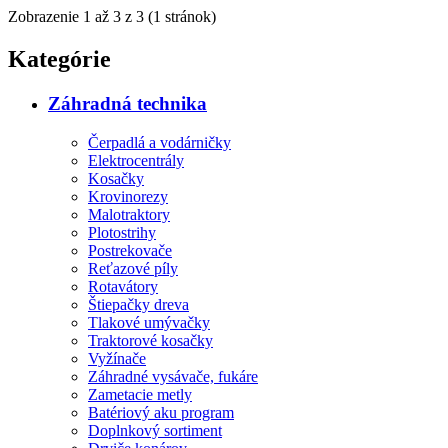
Zobrazenie 1 až 3 z 3 (1 stránok)
Kategórie
Záhradná technika
Čerpadlá a vodárničky
Elektrocentrály
Kosačky
Krovinorezy
Malotraktory
Plotostrihy
Postrekovače
Reťazové píly
Rotavátory
Štiepačky dreva
Tlakové umývačky
Traktorové kosačky
Vyžínače
Záhradné vysávače, fukáre
Zametacie metly
Batériový aku program
Doplnkový sortiment