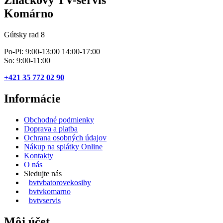
Značkový TV-servis
Komárno
Gútsky rad 8
Po-Pi: 9:00-13:00 14:00-17:00
So: 9:00-11:00
+421 35 772 02 90
Informácie
Obchodné podmienky
Doprava a platba
Ochrana osobných údajov
Nákup na splátky Online
Kontakty
O nás
Sledujte nás
bvtvbatorovekosihy
bvtvkomarno
bvtvservis
Môj účet