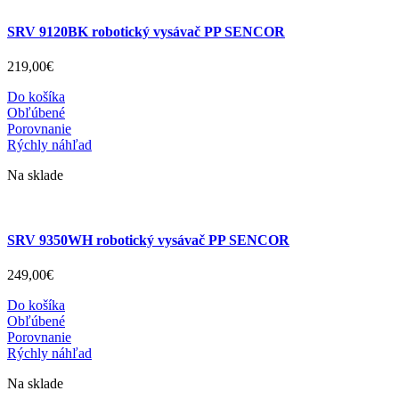
SRV 9120BK robotický vysávač PP SENCOR
219
,
00
€
Do košíka
Obľúbené
Porovnanie
Rýchly náhľad
Na sklade
SRV 9350WH robotický vysávač PP SENCOR
249
,
00
€
Do košíka
Obľúbené
Porovnanie
Rýchly náhľad
Na sklade