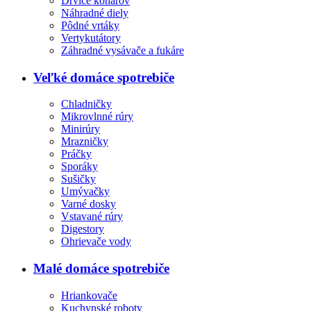
Drviče konárov
Náhradné diely
Pôdné vrtáky
Vertykutátory
Záhradné vysávače a fukáre
Veľké domáce spotrebiče
Chladničky
Mikrovlnné rúry
Minirúry
Mrazničky
Práčky
Sporáky
Sušičky
Umývačky
Varné dosky
Vstavané rúry
Digestory
Ohrievače vody
Malé domáce spotrebiče
Hriankovače
Kuchynské roboty