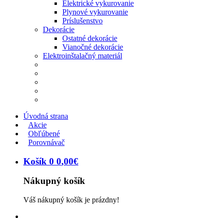
Elektrické vykurovanie
Plynové vykurovanie
Príslušenstvo
Dekorácie
Ostatné dekorácie
Vianočné dekorácie
Elektroinštalačný materiál
Úvodná strana
Akcie
Obľúbené
Porovnávač
Košík
0
0
,
00
€
Nákupný košík
Váš nákupný košík je prázdny!