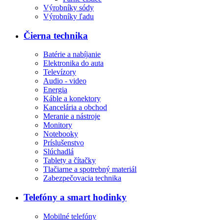
Výrobníky sódy
Výrobníky ľadu
Čierna technika
Batérie a nabíjanie
Elektronika do auta
Televízory
Audio - video
Energia
Káble a konektory
Kancelária a obchod
Meranie a nástroje
Monitory
Notebooky
Príslušenstvo
Slúchadlá
Tablety a čítačky
Tlačiarne a spotrebný materiál
Zabezpečovacia technika
Telefóny a smart hodinky
Mobilné telefóny