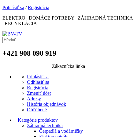
Prihlásiť sa
/
Registrácia
ELEKTRO | DOMÁCE POTREBY | ZÁHRADNÁ TECHNIKA
| RECYKLÁCIA
+421 908 090 919
Zákaznícka linka
Prihlásiť sa
Odhlásiť sa
Registrácia
Zmeniť účet
Adresy
História objednávok
Obľúbené
Kategórie produktov
Záhradná technika
Čerpadlá a vodárničky
Elektrocentrály