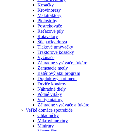
Kosačky
Krovinorezy
Malotraktory
Plotostrihy
Postrekovače
Reťazové píly
Rotavátory
Štiepačky dreva
Tlakové umývačky
Traktorové kosačky
Vyžínače
Záhradné vysávače, fukáre
Zametacie metly
Batériový aku program
Doplnkový sortiment
Drviče konárov
Náhradné diely
Pôdné vrtáky
Vertykutátory
Záhradné vysávače a fukáre
Veľké domáce spotrebiče
Chladničky
Mikrovlnné rúry
Minirúry