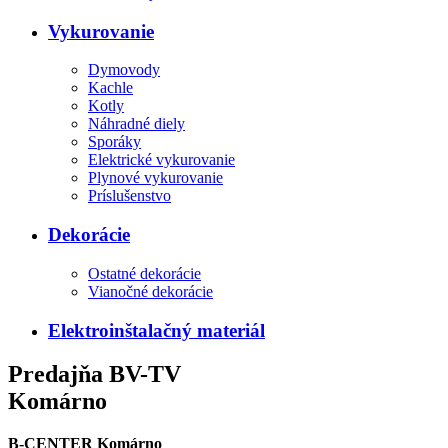
Vykurovanie
Dymovody
Kachle
Kotly
Náhradné diely
Sporáky
Elektrické vykurovanie
Plynové vykurovanie
Príslušenstvo
Dekorácie
Ostatné dekorácie
Vianočné dekorácie
Elektroinštalačný materiál
Predajňa BV-TV
Komárno
B-CENTER Komárno