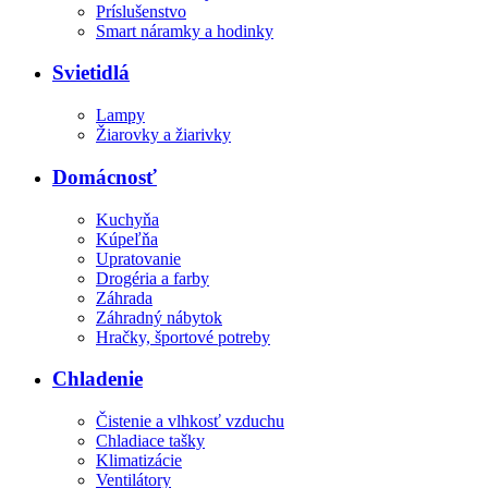
Príslušenstvo
Smart náramky a hodinky
Svietidlá
Lampy
Žiarovky a žiarivky
Domácnosť
Kuchyňa
Kúpeľňa
Upratovanie
Drogéria a farby
Záhrada
Záhradný nábytok
Hračky, športové potreby
Chladenie
Čistenie a vlhkosť vzduchu
Chladiace tašky
Klimatizácie
Ventilátory