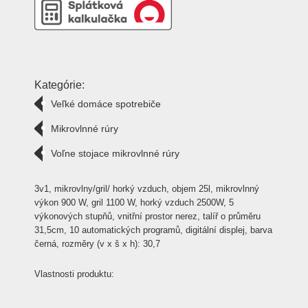
Kategórie:
Veľké domáce spotrebiče
Mikrovlnné rúry
Voľne stojace mikrovlnné rúry
3v1, mikrovlny/gril/ horký vzduch, objem 25l, mikrovlnný
výkon 900 W, gril 1100 W, horký vzduch 2500W, 5
výkonových stupňů, vnitřní prostor nerez, talíř o průměru
31,5cm, 10 automatických programů, digitální displej, barva
černá, rozměry (v x š x h): 30,7
Vlastnosti produktu: