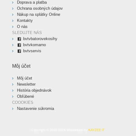
Doprava a platba
Ochrana osobných údajov
Nákup na splátky Online
Kontakty
O nás
SLEDUJTE NÁS
bvtvbatorovekosihy
bvtvkomarno
bvtvservis
Môj účet
Môj účet
Newsletter
História objednávok
Obľúbené
COOOKIES
Nastavenie súkromia
Copyright © 2018-2024 Webdesign by
KAYZEE IT