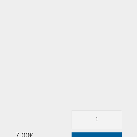
7
,
00
€