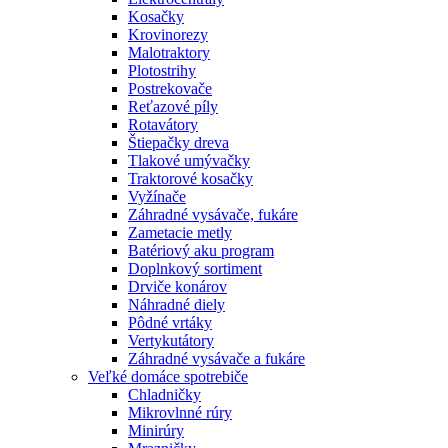
Kosačky
Krovinorezy
Malotraktory
Plotostrihy
Postrekovače
Reťazové píly
Rotavátory
Štiepačky dreva
Tlakové umývačky
Traktorové kosačky
Vyžínače
Záhradné vysávače, fukáre
Zametacie metly
Batériový aku program
Doplnkový sortiment
Drviče konárov
Náhradné diely
Pôdné vrtáky
Vertykutátory
Záhradné vysávače a fukáre
Veľké domáce spotrebiče
Chladničky
Mikrovlnné rúry
Minirúry