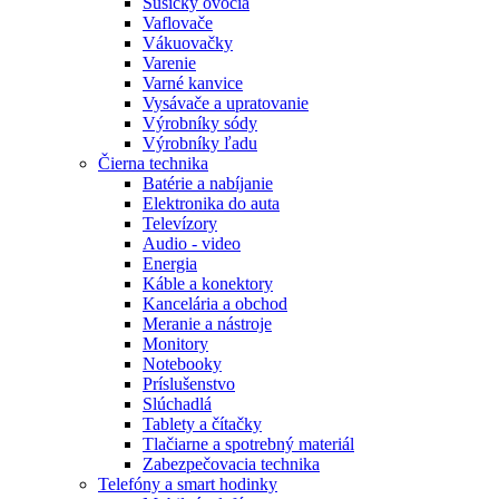
Sušičky ovocia
Vaflovače
Vákuovačky
Varenie
Varné kanvice
Vysávače a upratovanie
Výrobníky sódy
Výrobníky ľadu
Čierna technika
Batérie a nabíjanie
Elektronika do auta
Televízory
Audio - video
Energia
Káble a konektory
Kancelária a obchod
Meranie a nástroje
Monitory
Notebooky
Príslušenstvo
Slúchadlá
Tablety a čítačky
Tlačiarne a spotrebný materiál
Zabezpečovacia technika
Telefóny a smart hodinky