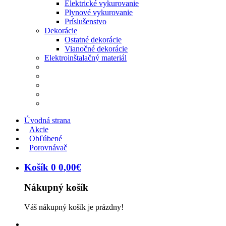
Elektrické vykurovanie
Plynové vykurovanie
Príslušenstvo
Dekorácie
Ostatné dekorácie
Vianočné dekorácie
Elektroinštalačný materiál
Úvodná strana
Akcie
Obľúbené
Porovnávač
Košík
0
0
,
00
€
Nákupný košík
Váš nákupný košík je prázdny!