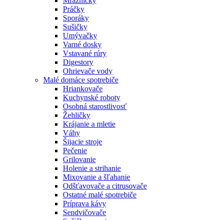
Mrazničky
Práčky
Sporáky
Sušičky
Umývačky
Varné dosky
Vstavané rúry
Digestory
Ohrievače vody
Malé domáce spotrebiče
Hriankovače
Kuchynské roboty
Osobná starostlivosť
Žehličky
Krájanie a mletie
Váhy
Šijacie stroje
Pečenie
Grilovanie
Holenie a strihanie
Mixovanie a šľahanie
Odšťavovače a citrusovače
Ostatné malé spotrebiče
Príprava kávy
Sendvičovače