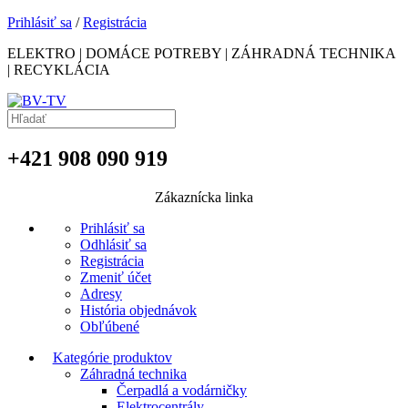
Prihlásiť sa
/
Registrácia
ELEKTRO | DOMÁCE POTREBY | ZÁHRADNÁ TECHNIKA
| RECYKLÁCIA
+421 908 090 919
Zákaznícka linka
Prihlásiť sa
Odhlásiť sa
Registrácia
Zmeniť účet
Adresy
História objednávok
Obľúbené
Kategórie produktov
Záhradná technika
Čerpadlá a vodárničky
Elektrocentrály