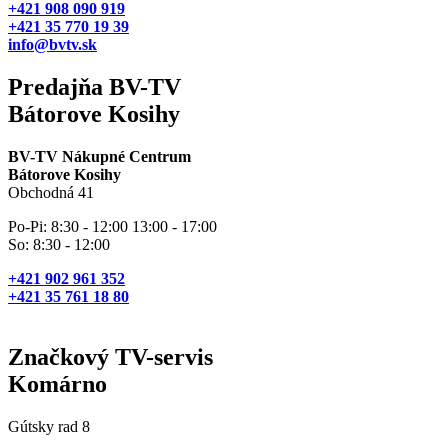
+421 908 090 919
+421 35 770 19 39
info@bvtv.sk
Predajňa BV-TV
Bátorove Kosihy
BV-TV Nákupné Centrum
Bátorove Kosihy
Obchodná 41
Po-Pi: 8:30 - 12:00 13:00 - 17:00
So: 8:30 - 12:00
+421 902 961 352
+421 35 761 18 80
Značkový TV-servis
Komárno
Gútsky rad 8