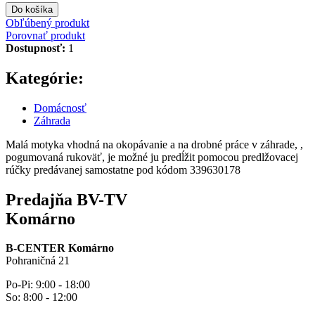
Do košíka
Obľúbený produkt
Porovnať produkt
Dostupnosť:
1
Kategórie:
Domácnosť
Záhrada
Malá motyka vhodná na okopávanie a na drobné práce v záhrade, ,
pogumovaná rukoväť, je možné ju predĺžit pomocou predlžovacej
rúčky predávanej samostatne pod kódom 339630178
Predajňa BV-TV
Komárno
B-CENTER Komárno
Pohraničná 21
Po-Pi: 9:00 - 18:00
So: 8:00 - 12:00