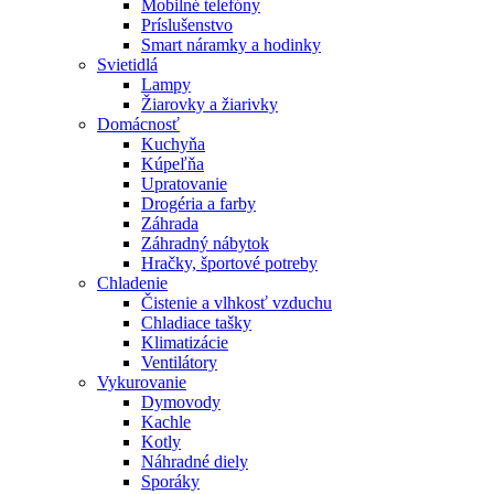
Mobilné telefóny
Príslušenstvo
Smart náramky a hodinky
Svietidlá
Lampy
Žiarovky a žiarivky
Domácnosť
Kuchyňa
Kúpeľňa
Upratovanie
Drogéria a farby
Záhrada
Záhradný nábytok
Hračky, športové potreby
Chladenie
Čistenie a vlhkosť vzduchu
Chladiace tašky
Klimatizácie
Ventilátory
Vykurovanie
Dymovody
Kachle
Kotly
Náhradné diely
Sporáky