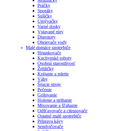
Mrazničky
Práčky
Sporáky
Sušičky
Umývačky
Varné dosky
Vstavané rúry
Digestory
Ohrievače vody
Malé domáce spotrebiče
Hriankovače
Kuchynské roboty
Osobná starostlivosť
Žehličky
Krájanie a mletie
Váhy
Šijacie stroje
Pečenie
Grilovanie
Holenie a strihanie
Mixovanie a šľahanie
Odšťavovače a citrusovače
Ostatné malé spotrebiče
Príprava kávy
Sendvičovače