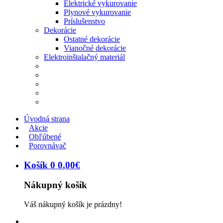
Elektrické vykurovanie
Plynové vykurovanie
Príslušenstvo
Dekorácie
Ostatné dekorácie
Vianočné dekorácie
Elektroinštalačný materiál
Úvodná strana
Akcie
Obľúbené
Porovnávač
Košík
0
0
,
00
€
Nákupný košík
Váš nákupný košík je prázdny!