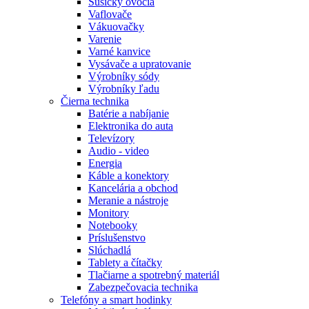
Sušičky ovocia
Vaflovače
Vákuovačky
Varenie
Varné kanvice
Vysávače a upratovanie
Výrobníky sódy
Výrobníky ľadu
Čierna technika
Batérie a nabíjanie
Elektronika do auta
Televízory
Audio - video
Energia
Káble a konektory
Kancelária a obchod
Meranie a nástroje
Monitory
Notebooky
Príslušenstvo
Slúchadlá
Tablety a čítačky
Tlačiarne a spotrebný materiál
Zabezpečovacia technika
Telefóny a smart hodinky