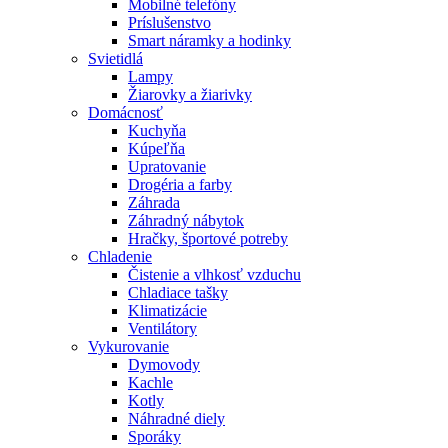
Mobilné telefóny
Príslušenstvo
Smart náramky a hodinky
Svietidlá
Lampy
Žiarovky a žiarivky
Domácnosť
Kuchyňa
Kúpeľňa
Upratovanie
Drogéria a farby
Záhrada
Záhradný nábytok
Hračky, športové potreby
Chladenie
Čistenie a vlhkosť vzduchu
Chladiace tašky
Klimatizácie
Ventilátory
Vykurovanie
Dymovody
Kachle
Kotly
Náhradné diely
Sporáky