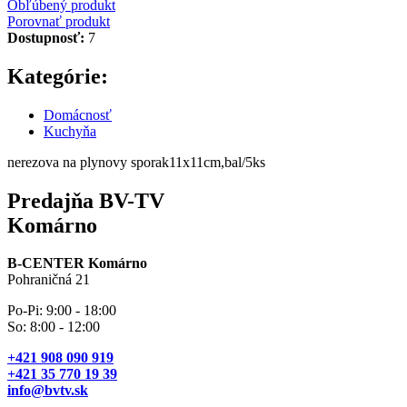
Obľúbený produkt
Porovnať produkt
Dostupnosť:
7
Kategórie:
Domácnosť
Kuchyňa
nerezova na plynovy sporak11x11cm,bal/5ks
Predajňa BV-TV
Komárno
B-CENTER Komárno
Pohraničná 21
Po-Pi: 9:00 - 18:00
So: 8:00 - 12:00
+421 908 090 919
+421 35 770 19 39
info@bvtv.sk