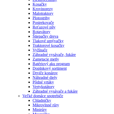
Kosačky
Krovinorezy
Malotraktory
Plotostrihy
Postrekovače
Reťazové píly
Rotavátory
Štiepačky dreva
Tlakové umývačky
Traktorové kosačky
Vyžínače
Záhradné vysávače, fukáre
Zametacie metly
Batériový aku program
Doplnkový sortiment
Drviče konárov
Náhradné diely
Pôdné vrtáky
Vertykutátory
Záhradné vysávače a fukáre
Veľké domáce spotrebiče
Chladničky
Mikrovlnné rúry
Minirúry