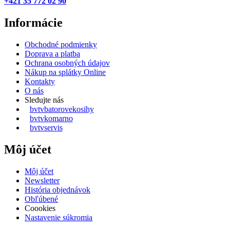
+421 35 772 02 90
Informácie
Obchodné podmienky
Doprava a platba
Ochrana osobných údajov
Nákup na splátky Online
Kontakty
O nás
Sledujte nás
bvtvbatorovekosihy
bvtvkomarno
bvtvservis
Môj účet
Môj účet
Newsletter
História objednávok
Obľúbené
Coookies
Nastavenie súkromia