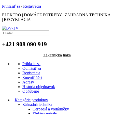
Prihlásiť sa
/
Registrácia
ELEKTRO | DOMÁCE POTREBY | ZÁHRADNÁ TECHNIKA
| RECYKLÁCIA
+421 908 090 919
Zákaznícka linka
Prihlásiť sa
Odhlásiť sa
Registrácia
Zmeniť účet
Adresy
História objednávok
Obľúbené
Kategórie produktov
Záhradná technika
Čerpadlá a vodárničky
Elektrocentrály