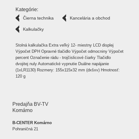
Kategórie:
Čierna technika
Kancelária a obchod
Kalkulačky
Stolná kalkulačka Extra veľký 12- miestny LCD displej
Výpočet DPH Opravné tlačidlo Výpočet odmocniny Výpočet
percent Označenie rádu - trojčislicové čiarky Tlačidlo
dvojitej nuly Automatické vypnutie Duálne napájanie
(1xLR1130) Rozmery: 155x115x32 mm (dxšxv) Hmotnosť:
120 g
Predajňa BV-TV
Komárno
B-CENTER Komárno
Pohraničná 21