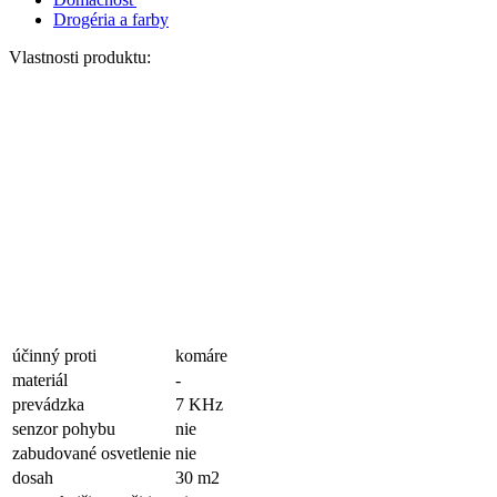
Drogéria a farby
Vlastnosti produktu:
účinný proti
komáre
materiál
-
prevádzka
7 KHz
senzor pohybu
nie
zabudované osvetlenie
nie
dosah
30 m2