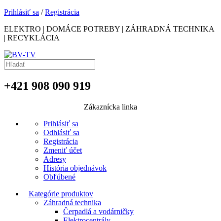
Prihlásiť sa
/
Registrácia
ELEKTRO | DOMÁCE POTREBY | ZÁHRADNÁ TECHNIKA
| RECYKLÁCIA
+421 908 090 919
Zákaznícka linka
Prihlásiť sa
Odhlásiť sa
Registrácia
Zmeniť účet
Adresy
História objednávok
Obľúbené
Kategórie produktov
Záhradná technika
Čerpadlá a vodárničky
Elektrocentrály