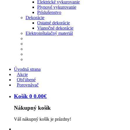
Elektrické vykurovanie
Plynové vykurovanie
Príslušenstvo
Dekorácie
Ostatné dekorácie
Vianočné dekorácie
Elektroinštalačný materiál
Úvodná strana
Akcie
Obľúbené
Porovnávač
Košík
0
0
,
00
€
Nákupný košík
Váš nákupný košík je prázdny!