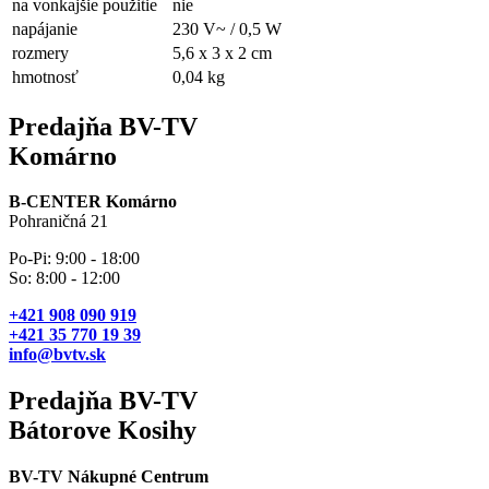
na vonkajšie použitie
nie
napájanie
230 V~ / 0,5 W
rozmery
5,6 x 3 x 2 cm
hmotnosť
0,04 kg
Predajňa BV-TV
Komárno
B-CENTER Komárno
Pohraničná 21
Po-Pi: 9:00 - 18:00
So: 8:00 - 12:00
+421 908 090 919
+421 35 770 19 39
info@bvtv.sk
Predajňa BV-TV
Bátorove Kosihy
BV-TV Nákupné Centrum