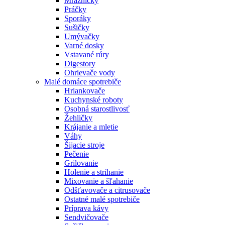
Mrazničky
Práčky
Sporáky
Sušičky
Umývačky
Varné dosky
Vstavané rúry
Digestory
Ohrievače vody
Malé domáce spotrebiče
Hriankovače
Kuchynské roboty
Osobná starostlivosť
Žehličky
Krájanie a mletie
Váhy
Šijacie stroje
Pečenie
Grilovanie
Holenie a strihanie
Mixovanie a šľahanie
Odšťavovače a citrusovače
Ostatné malé spotrebiče
Príprava kávy
Sendvičovače