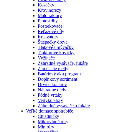
Kosačky
Krovinorezy
Malotraktory
Plotostrihy
Postrekovače
Reťazové píly
Rotavátory
Štiepačky dreva
Tlakové umývačky
Traktorové kosačky
Vyžínače
Záhradné vysávače, fukáre
Zametacie metly
Batériový aku program
Doplnkový sortiment
Drviče konárov
Náhradné diely
Pôdné vrtáky
Vertykutátory
Záhradné vysávače a fukáre
Veľké domáce spotrebiče
Chladničky
Mikrovlnné rúry
Minirúry