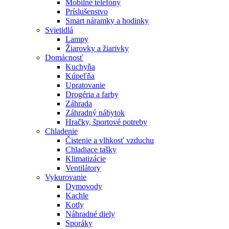
Mobilné telefóny
Príslušenstvo
Smart náramky a hodinky
Svietidlá
Lampy
Žiarovky a žiarivky
Domácnosť
Kuchyňa
Kúpeľňa
Upratovanie
Drogéria a farby
Záhrada
Záhradný nábytok
Hračky, športové potreby
Chladenie
Čistenie a vlhkosť vzduchu
Chladiace tašky
Klimatizácie
Ventilátory
Vykurovanie
Dymovody
Kachle
Kotly
Náhradné diely
Sporáky