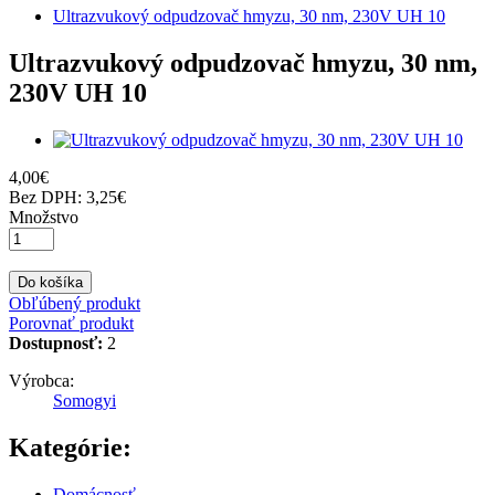
Ultrazvukový odpudzovač hmyzu, 30 nm, 230V UH 10
Ultrazvukový odpudzovač hmyzu, 30 nm,
230V UH 10
4
,
00
€
Bez DPH:
3,25€
Množstvo
Do košíka
Obľúbený produkt
Porovnať produkt
Dostupnosť:
2
Výrobca:
Somogyi
Kategórie:
Domácnosť