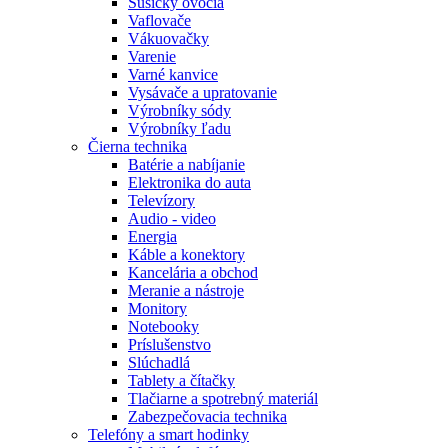
Sušičky ovocia
Vaflovače
Vákuovačky
Varenie
Varné kanvice
Vysávače a upratovanie
Výrobníky sódy
Výrobníky ľadu
Čierna technika
Batérie a nabíjanie
Elektronika do auta
Televízory
Audio - video
Energia
Káble a konektory
Kancelária a obchod
Meranie a nástroje
Monitory
Notebooky
Príslušenstvo
Slúchadlá
Tablety a čítačky
Tlačiarne a spotrebný materiál
Zabezpečovacia technika
Telefóny a smart hodinky