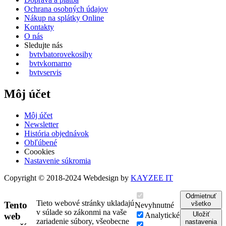
Ochrana osobných údajov
Nákup na splátky Online
Kontakty
O nás
Sledujte nás
bvtvbatorovekosihy
bvtvkomarno
bvtvservis
Môj účet
Môj účet
Newsletter
História objednávok
Obľúbené
Coookies
Nastavenie súkromia
Copyright © 2018-2024 Webdesign by
KAYZEE IT
Odmietnuť
Tieto webové stránky ukladajú
všetko
Tento
Nevyhnutné
v súlade so zákonmi na vaše
Uložiť
Analytické
web
zariadenie súbory, všeobecne
nastavenia