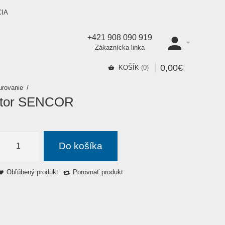
CIA
+421 908 090 919
Zákaznícka linka
0
,
00
€
KOŠÍK
0
urovanie
ktor SENCOR
Do košíka
Obľúbený produkt
Porovnať produkt