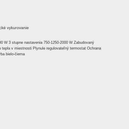
ické vykurovanie
00 W 3 stupne nastavenia 750-1250-2000 W Zabudovaný
ciu tepla v miestnosti Plynule regulovateľný termostat Ochrana
rba bielo-čierna