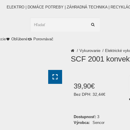
ELEKTRO | DOMÁCE POTREBY | ZÁHRADNÁ TECHNIKA | RECYKLÁ
kcie
Obľúbené
Porovnávač
Vykurovanie
Elektrické vyk
SCF 2001 konve
39
,
90
€
Bez DPH:
32,44€
Dostupnosť:
3
Výrobca:
Sencor